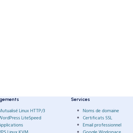
gements
Services
Mutualisé Linux HTTP/3
Noms de domaine
WordPress LiteSpeed
Certificats SSL
Applications
Email professionnel
VPS Linux KVM
Google Workspace