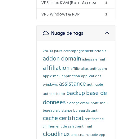
VPS Linux KVM (Root Access)
4
VPS Windows & RDP
3
Nuage de tags
2fa
30 jours
accompagnement
acronis
addon domain
adresse email
affiliation
affilie
alias
anti-spam
apple mail
application
applications
assistance
windows
auth code
backup
base de
authenticator
donnees
blocage email
boite mail
bureau a distance
bureau distant
cache
certificat
certificat ssl
chiffrement
cle ssh
client mail
cloudlinux
cms
cname
code epp