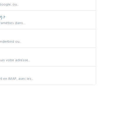
oogle, ou...
) ?
ramètres dans...
derbird ou...
is votre adresse...
 en IMAP, avec les...