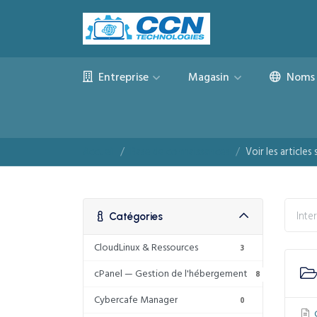
Entreprise
Magasin
Noms 
Accueil
Base de connaissances
Voir les article
Catégories
CloudLinux & Ressources
3
cPanel — Gestion de l'hébergement
8
Cybercafe Manager
0
C