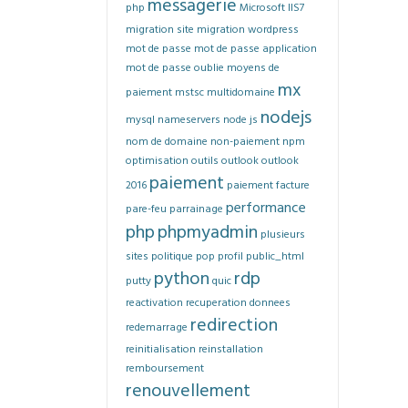
messagerie
php
Microsoft IIS7
migration site
migration wordpress
mot de passe
mot de passe application
mot de passe oublie
moyens de
mx
paiement
mstsc
multidomaine
nodejs
mysql
nameservers
node js
nom de domaine
non-paiement
npm
optimisation
outils
outlook
outlook
paiement
2016
paiement facture
performance
pare-feu
parrainage
php
phpmyadmin
plusieurs
sites
politique
pop
profil
public_html
python
rdp
putty
quic
reactivation
recuperation donnees
redirection
redemarrage
reinitialisation
reinstallation
remboursement
renouvellement