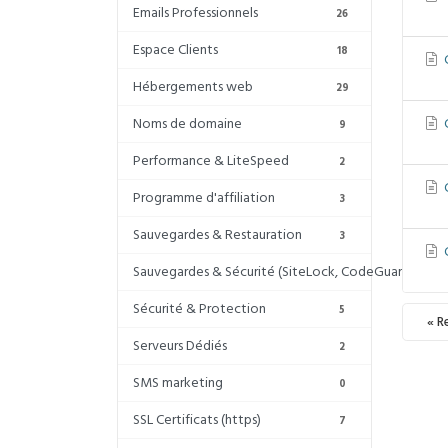
Emails Professionnels
26
Espace Clients
18
C
Hébergements web
29
Noms de domaine
C
9
Performance & LiteSpeed
2
C
Programme d'affiliation
3
Sauvegardes & Restauration
3
C
Sauvegardes & Sécurité (SiteLock, CodeGuard, Acron
Sécurité & Protection
5
« R
Serveurs Dédiés
2
SMS marketing
0
SSL Certificats (https)
7