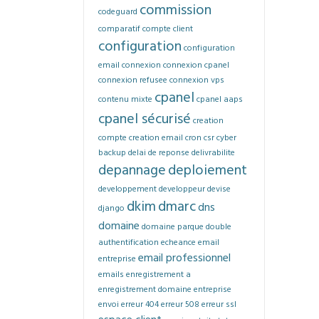
commission
codeguard
comparatif
compte client
configuration
configuration
email
connexion
connexion cpanel
connexion refusee
connexion vps
cpanel
contenu mixte
cpanel aaps
cpanel sécurisé
creation
compte
creation email
cron
csr
cyber
backup
delai de reponse
delivrabilite
depannage
deploiement
developpement
developpeur
devise
dkim
dmarc
dns
django
domaine
domaine parque
double
authentification
echeance
email
email professionnel
entreprise
emails
enregistrement a
enregistrement domaine
entreprise
envoi
erreur 404
erreur 508
erreur ssl