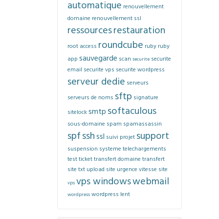
automatique
renouvellement
domaine
renouvellement ssl
ressources
restauration
roundcube
root access
ruby
ruby
sauvegarde
app
scan
securite
securite
email
securite vps
securite wordpress
serveur dedie
serveurs
sftp
serveurs de noms
signature
softaculous
smtp
sitelock
sous-domaine
spam
spamassassin
spf
ssh
support
ssl
suivi projet
suspension
systeme
telechargements
test
ticket
transfert domaine
transfert
site
txt
upload site
urgence
vitesse site
vps windows
webmail
vps
wordpress lent
wordpress