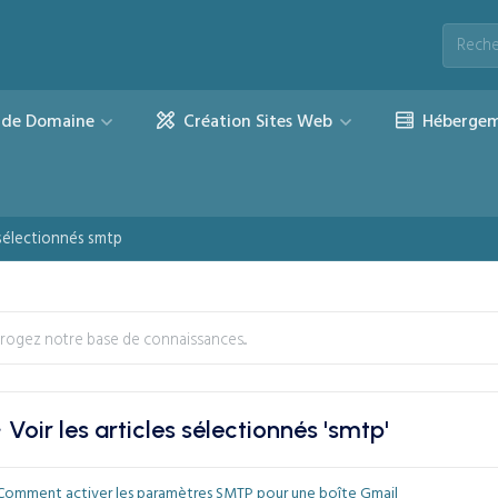
de Domaine
Création Sites Web
Hébergem
s sélectionnés smtp
Voir les articles sélectionnés 'smtp'
omment activer les paramètres SMTP pour une boîte Gmail