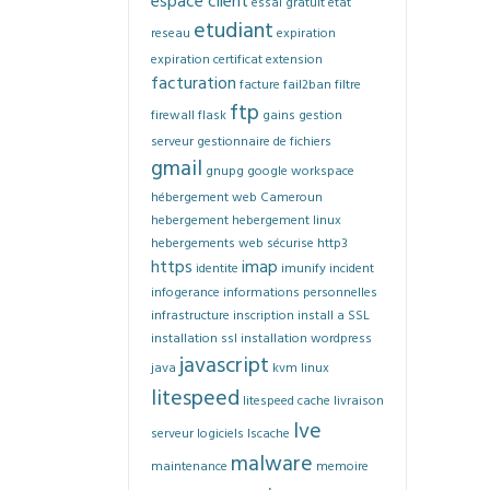
espace client
essai gratuit
etat
etudiant
reseau
expiration
expiration certificat
extension
facturation
facture
fail2ban
filtre
ftp
firewall
flask
gains
gestion
serveur
gestionnaire de fichiers
gmail
gnupg
google workspace
hébergement web Cameroun
hebergement
hebergement linux
hebergements web sécurise
http3
https
imap
identite
imunify
incident
infogerance
informations personnelles
infrastructure
inscription
install a SSL
installation ssl
installation wordpress
javascript
java
kvm
linux
litespeed
litespeed cache
livraison
lve
serveur
logiciels
lscache
malware
maintenance
memoire