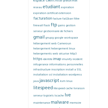
espace client
essai gratuit
etat
etudiant
reseau
expiration
expiration certificat
extension
facturation
facture
fail2ban
filtre
ftp
firewall
flask
gains
gestion
serveur
gestionnaire de fichiers
gmail
gnupg
google workspace
hébergement web Cameroun
hebergement
hebergement linux
hebergements web sécurise
http3
https
imap
identite
imunify
incident
infogerance
informations personnelles
infrastructure
inscription
install a SSL
installation ssl
installation wordpress
javascript
java
kvm
linux
litespeed
litespeed cache
livraison
lve
serveur
logiciels
lscache
malware
maintenance
memoire