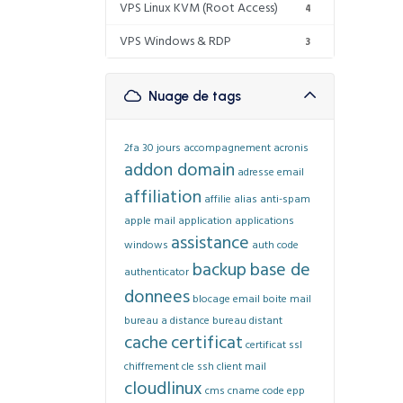
VPS Linux KVM (Root Access)
4
VPS Windows & RDP
3
Nuage de tags
2fa
30 jours
accompagnement
acronis
addon domain
adresse email
affiliation
affilie
alias
anti-spam
apple mail
application
applications
assistance
windows
auth code
backup
base de
authenticator
donnees
blocage email
boite mail
bureau a distance
bureau distant
cache
certificat
certificat ssl
chiffrement
cle ssh
client mail
cloudlinux
cms
cname
code epp