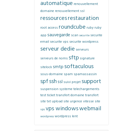
automatique
renouvellement
domaine
renouvellement ssl
ressources
restauration
roundcube
root access
ruby
ruby
sauvegarde
app
scan
securite
securite
email
securite vps
securite wordpress
serveur dedie
serveurs
sftp
serveurs de noms
signature
softaculous
smtp
sitelock
sous-domaine
spam
spamassassin
spf
ssh
support
ssl
suivi projet
suspension
systeme
telechargements
test
ticket
transfert domaine
transfert
site
txt
upload site
urgence
vitesse site
vps windows
webmail
vps
wordpress lent
wordpress