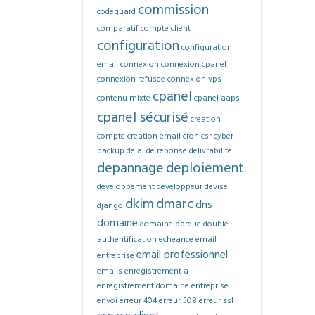
commission
codeguard
comparatif
compte client
configuration
configuration
email
connexion
connexion cpanel
connexion refusee
connexion vps
cpanel
contenu mixte
cpanel aaps
cpanel sécurisé
creation
compte
creation email
cron
csr
cyber
backup
delai de reponse
delivrabilite
depannage
deploiement
developpement
developpeur
devise
dkim
dmarc
dns
django
domaine
domaine parque
double
authentification
echeance
email
email professionnel
entreprise
emails
enregistrement a
enregistrement domaine
entreprise
envoi
erreur 404
erreur 508
erreur ssl