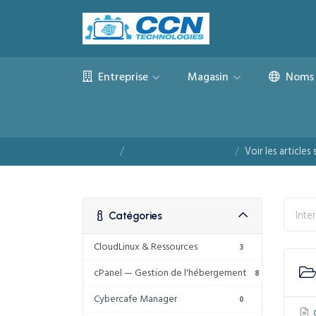
Entreprise
Magasin
Noms 
Accueil
Base de connaissances
Voir les articles
Catégories
CloudLinux & Ressources
3
cPanel — Gestion de l'hébergement
8
Cybercafe Manager
0
C