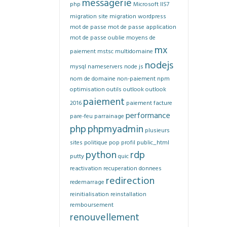
messagerie
php
Microsoft IIS7
migration site
migration wordpress
mot de passe
mot de passe application
mot de passe oublie
moyens de
mx
paiement
mstsc
multidomaine
nodejs
mysql
nameservers
node js
nom de domaine
non-paiement
npm
optimisation
outils
outlook
outlook
paiement
2016
paiement facture
performance
pare-feu
parrainage
php
phpmyadmin
plusieurs
sites
politique
pop
profil
public_html
python
rdp
putty
quic
reactivation
recuperation donnees
redirection
redemarrage
reinitialisation
reinstallation
remboursement
renouvellement