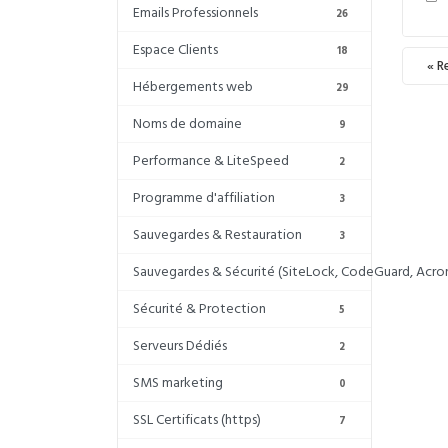
Emails Professionnels
26
Espace Clients
18
« R
Hébergements web
29
Noms de domaine
9
Performance & LiteSpeed
2
Programme d'affiliation
3
Sauvegardes & Restauration
3
Sauvegardes & Sécurité (SiteLock, CodeGuard, Acron
Sécurité & Protection
5
Serveurs Dédiés
2
SMS marketing
0
SSL Certificats (https)
7