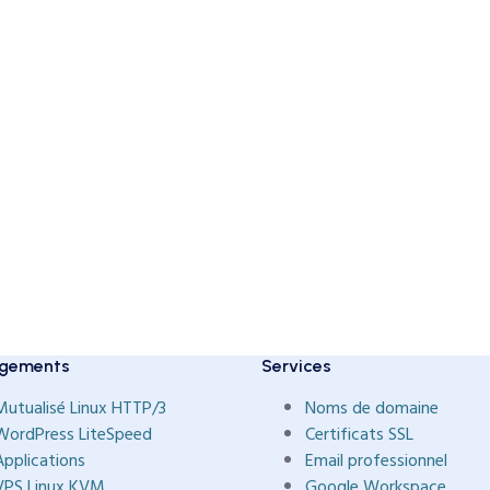
gements
Services
Mutualisé Linux HTTP/3
Noms de domaine
WordPress LiteSpeed
Certificats SSL
Applications
Email professionnel
VPS Linux KVM
Google Workspace