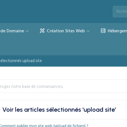
de Domaine
Création Sites Web
Hébergem
 sélectionnés upload site
Voir les articles sélectionnés 'upload site'
omment publier mon site web (upload de fichiers) ?