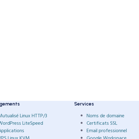
gements
Services
Mutualisé Linux HTTP/3
Noms de domaine
WordPress LiteSpeed
Certificats SSL
Applications
Email professionnel
VPS Linux KVM
Google Workspace