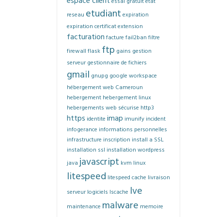
espace client
essai gratuit
etat
etudiant
reseau
expiration
expiration certificat
extension
facturation
facture
fail2ban
filtre
ftp
firewall
flask
gains
gestion
serveur
gestionnaire de fichiers
gmail
gnupg
google workspace
hébergement web Cameroun
hebergement
hebergement linux
hebergements web sécurise
http3
https
imap
identite
imunify
incident
infogerance
informations personnelles
infrastructure
inscription
install a SSL
installation ssl
installation wordpress
javascript
java
kvm
linux
litespeed
litespeed cache
livraison
lve
serveur
logiciels
lscache
malware
maintenance
memoire