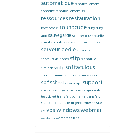
automatique
renouvellement
domaine
renouvellement ssl
ressources
restauration
roundcube
root access
ruby
ruby
sauvegarde
app
scan
securite
securite
email
securite vps
securite wordpress
serveur dedie
serveurs
sftp
serveurs de noms
signature
softaculous
smtp
sitelock
sous-domaine
spam
spamassassin
spf
ssh
support
ssl
suivi projet
suspension
systeme
telechargements
test
ticket
transfert domaine
transfert
site
txt
upload site
urgence
vitesse site
vps windows
webmail
vps
wordpress lent
wordpress