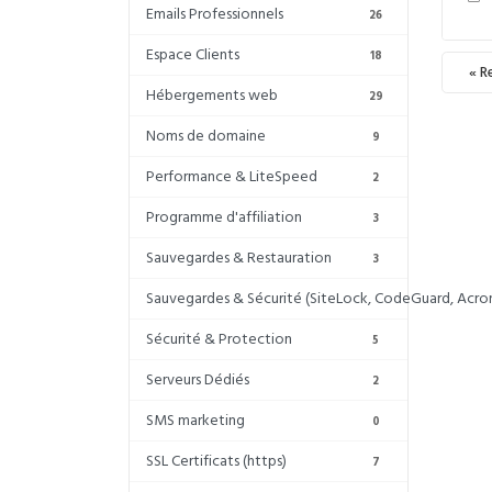
Emails Professionnels
26
Espace Clients
18
« R
Hébergements web
29
Noms de domaine
9
Performance & LiteSpeed
2
Programme d'affiliation
3
Sauvegardes & Restauration
3
Sauvegardes & Sécurité (SiteLock, CodeGuard, Acron
Sécurité & Protection
5
Serveurs Dédiés
2
SMS marketing
0
SSL Certificats (https)
7