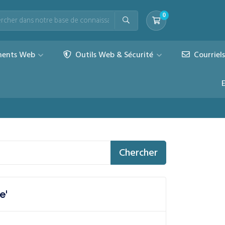
0
Votre panier
ents Web
Outils Web & Sécurité
Courriel
Chercher
e'