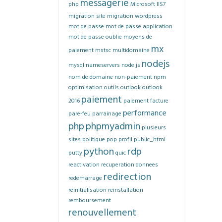
messagerie
php
Microsoft IIS7
migration site
migration wordpress
mot de passe
mot de passe application
mot de passe oublie
moyens de
mx
paiement
mstsc
multidomaine
nodejs
mysql
nameservers
node js
nom de domaine
non-paiement
npm
optimisation
outils
outlook
outlook
paiement
2016
paiement facture
performance
pare-feu
parrainage
php
phpmyadmin
plusieurs
sites
politique
pop
profil
public_html
python
rdp
putty
quic
reactivation
recuperation donnees
redirection
redemarrage
reinitialisation
reinstallation
remboursement
renouvellement