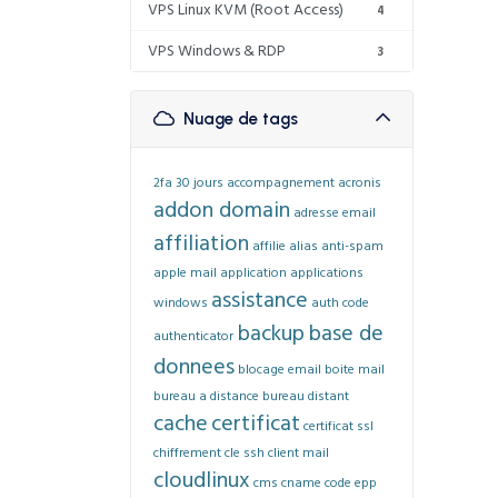
VPS Linux KVM (Root Access)
4
VPS Windows & RDP
3
Nuage de tags
2fa
30 jours
accompagnement
acronis
addon domain
adresse email
affiliation
affilie
alias
anti-spam
apple mail
application
applications
assistance
windows
auth code
backup
base de
authenticator
donnees
blocage email
boite mail
bureau a distance
bureau distant
cache
certificat
certificat ssl
chiffrement
cle ssh
client mail
cloudlinux
cms
cname
code epp