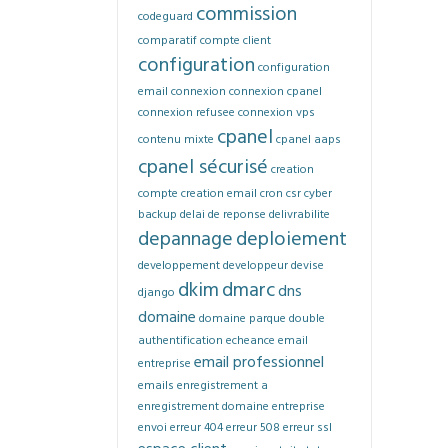
commission
codeguard
comparatif
compte client
configuration
configuration
email
connexion
connexion cpanel
connexion refusee
connexion vps
cpanel
contenu mixte
cpanel aaps
cpanel sécurisé
creation
compte
creation email
cron
csr
cyber
backup
delai de reponse
delivrabilite
depannage
deploiement
developpement
developpeur
devise
dkim
dmarc
dns
django
domaine
domaine parque
double
authentification
echeance
email
email professionnel
entreprise
emails
enregistrement a
enregistrement domaine
entreprise
envoi
erreur 404
erreur 508
erreur ssl