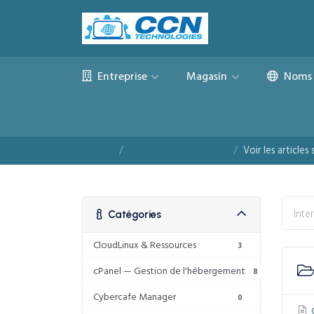
Entreprise
Magasin
Noms 
Accueil
Base de connaissances
Voir les article
Catégories
CloudLinux & Ressources
3
cPanel — Gestion de l'hébergement
8
Cybercafe Manager
0
Q