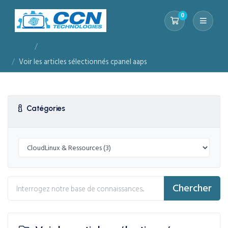
0
Votre panier
Accueil
Base de connaissances
Voir les articles sélectionnés cpanel aaps
Catégories
Chercher