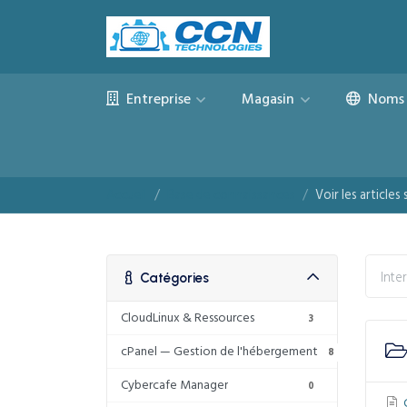
Entreprise
Magasin
Noms 
Accueil
Base de connaissances
Voir les articles
Catégories
CloudLinux & Ressources
3
cPanel — Gestion de l'hébergement
8
Cybercafe Manager
0
C