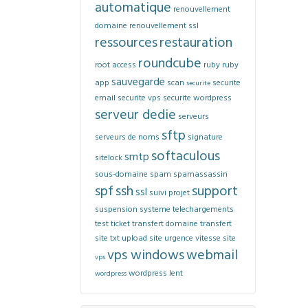
automatique
renouvellement
domaine
renouvellement ssl
ressources
restauration
roundcube
root access
ruby
ruby
sauvegarde
app
scan
securite
securite
email
securite vps
securite wordpress
serveur dedie
serveurs
sftp
serveurs de noms
signature
softaculous
smtp
sitelock
sous-domaine
spam
spamassassin
spf
ssh
support
ssl
suivi projet
suspension
systeme
telechargements
test
ticket
transfert domaine
transfert
site
txt
upload site
urgence
vitesse site
vps windows
webmail
vps
wordpress lent
wordpress