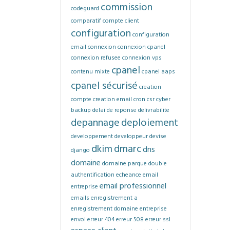
commission
codeguard
comparatif
compte client
configuration
configuration
email
connexion
connexion cpanel
connexion refusee
connexion vps
cpanel
contenu mixte
cpanel aaps
cpanel sécurisé
creation
compte
creation email
cron
csr
cyber
backup
delai de reponse
delivrabilite
depannage
deploiement
developpement
developpeur
devise
dkim
dmarc
dns
django
domaine
domaine parque
double
authentification
echeance
email
email professionnel
entreprise
emails
enregistrement a
enregistrement domaine
entreprise
envoi
erreur 404
erreur 508
erreur ssl