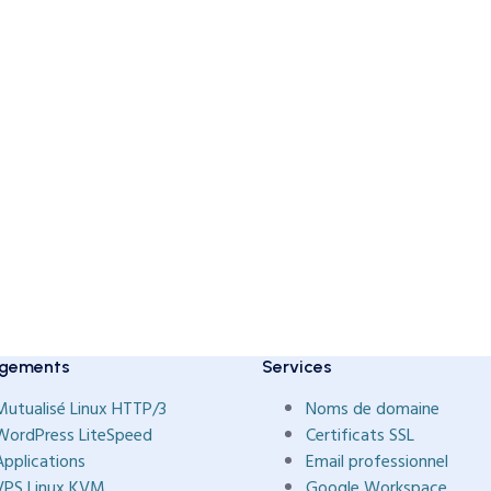
gements
Services
Mutualisé Linux HTTP/3
Noms de domaine
WordPress LiteSpeed
Certificats SSL
Applications
Email professionnel
VPS Linux KVM
Google Workspace