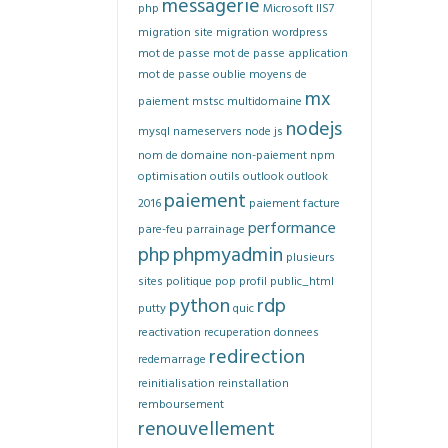
messagerie
php
Microsoft IIS7
migration site
migration wordpress
mot de passe
mot de passe application
mot de passe oublie
moyens de
mx
paiement
mstsc
multidomaine
nodejs
mysql
nameservers
node js
nom de domaine
non-paiement
npm
optimisation
outils
outlook
outlook
paiement
2016
paiement facture
performance
pare-feu
parrainage
php
phpmyadmin
plusieurs
sites
politique
pop
profil
public_html
python
rdp
putty
quic
reactivation
recuperation donnees
redirection
redemarrage
reinitialisation
reinstallation
remboursement
renouvellement