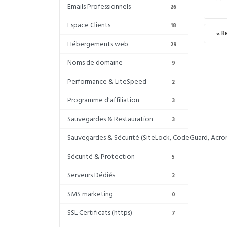
Emails Professionnels
26
Espace Clients
18
« R
Hébergements web
29
Noms de domaine
9
Performance & LiteSpeed
2
Programme d'affiliation
3
Sauvegardes & Restauration
3
Sauvegardes & Sécurité (SiteLock, CodeGuard, Acron
Sécurité & Protection
5
Serveurs Dédiés
2
SMS marketing
0
SSL Certificats (https)
7