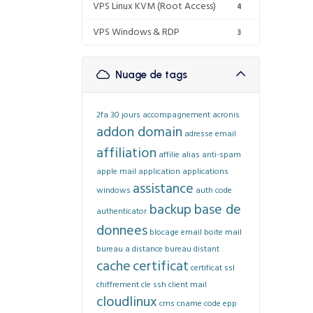
VPS Linux KVM (Root Access)
4
VPS Windows & RDP
3
Nuage de tags
2fa
30 jours
accompagnement
acronis
addon domain
adresse email
affiliation
affilie
alias
anti-spam
apple mail
application
applications
assistance
windows
auth code
backup
base de
authenticator
donnees
blocage email
boite mail
bureau a distance
bureau distant
cache
certificat
certificat ssl
chiffrement
cle ssh
client mail
cloudlinux
cms
cname
code epp