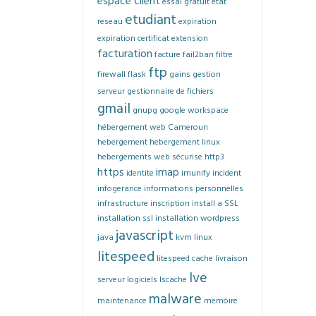
espace client
essai gratuit
etat
etudiant
reseau
expiration
expiration certificat
extension
facturation
facture
fail2ban
filtre
ftp
firewall
flask
gains
gestion
serveur
gestionnaire de fichiers
gmail
gnupg
google workspace
hébergement web Cameroun
hebergement
hebergement linux
hebergements web sécurise
http3
https
imap
identite
imunify
incident
infogerance
informations personnelles
infrastructure
inscription
install a SSL
installation ssl
installation wordpress
javascript
java
kvm
linux
litespeed
litespeed cache
livraison
lve
serveur
logiciels
lscache
malware
maintenance
memoire