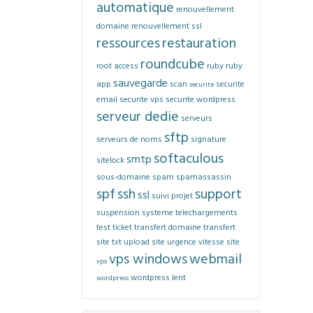
automatique
renouvellement
domaine
renouvellement ssl
ressources
restauration
roundcube
root access
ruby
ruby
sauvegarde
app
scan
securite
securite
email
securite vps
securite wordpress
serveur dedie
serveurs
sftp
serveurs de noms
signature
softaculous
smtp
sitelock
sous-domaine
spam
spamassassin
spf
ssh
support
ssl
suivi projet
suspension
systeme
telechargements
test
ticket
transfert domaine
transfert
site
txt
upload site
urgence
vitesse site
vps windows
webmail
vps
wordpress lent
wordpress