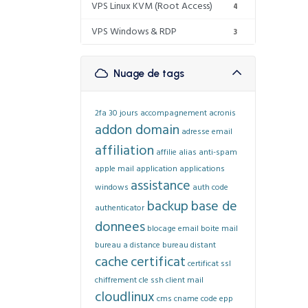
VPS Linux KVM (Root Access)
4
VPS Windows & RDP
3
Nuage de tags
2fa
30 jours
accompagnement
acronis
addon domain
adresse email
affiliation
affilie
alias
anti-spam
apple mail
application
applications
assistance
windows
auth code
backup
base de
authenticator
donnees
blocage email
boite mail
bureau a distance
bureau distant
cache
certificat
certificat ssl
chiffrement
cle ssh
client mail
cloudlinux
cms
cname
code epp