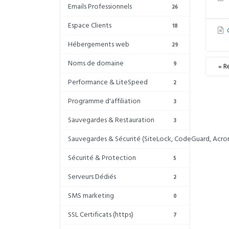
Emails Professionnels
26
Espace Clients
18
C
Hébergements web
29
Noms de domaine
9
« R
Performance & LiteSpeed
2
Programme d'affiliation
3
Sauvegardes & Restauration
3
Sauvegardes & Sécurité (SiteLock, CodeGuard, Acron
Sécurité & Protection
5
Serveurs Dédiés
2
SMS marketing
0
SSL Certificats (https)
7