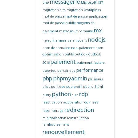
messagerie
php
Microsoft IIS7
migration site
migration wordpress
mot de passe
mot de passe application
mot de passe oublie
moyens de
mx
paiement
mstsc
multidomaine
nodejs
mysql
nameservers
node js
nom de domaine
non-paiement
npm
optimisation
outils
outlook
outlook
paiement
2016
paiement facture
performance
pare-feu
parrainage
php
phpmyadmin
plusieurs
sites
politique
pop
profil
public_html
python
rdp
putty
quic
reactivation
recuperation donnees
redirection
redemarrage
reinitialisation
reinstallation
remboursement
renouvellement