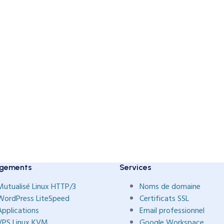
gements
Services
Mutualisé Linux HTTP/3
Noms de domaine
WordPress LiteSpeed
Certificats SSL
Applications
Email professionnel
VPS Linux KVM
Google Workspace