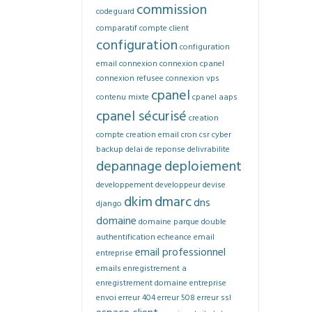
commission
codeguard
comparatif
compte client
configuration
configuration
email
connexion
connexion cpanel
connexion refusee
connexion vps
cpanel
contenu mixte
cpanel aaps
cpanel sécurisé
creation
compte
creation email
cron
csr
cyber
backup
delai de reponse
delivrabilite
depannage
deploiement
developpement
developpeur
devise
dkim
dmarc
dns
django
domaine
domaine parque
double
authentification
echeance
email
email professionnel
entreprise
emails
enregistrement a
enregistrement domaine
entreprise
envoi
erreur 404
erreur 508
erreur ssl