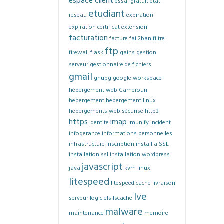
espace client
essai gratuit
etat
etudiant
reseau
expiration
expiration certificat
extension
facturation
facture
fail2ban
filtre
ftp
firewall
flask
gains
gestion
serveur
gestionnaire de fichiers
gmail
gnupg
google workspace
hébergement web Cameroun
hebergement
hebergement linux
hebergements web sécurise
http3
https
imap
identite
imunify
incident
infogerance
informations personnelles
infrastructure
inscription
install a SSL
installation ssl
installation wordpress
javascript
java
kvm
linux
litespeed
litespeed cache
livraison
lve
serveur
logiciels
lscache
malware
maintenance
memoire