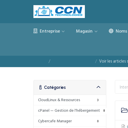
Entreprise
Magasin
Noms 
Accueil
Base de connaissances
Voir les article
Catégories
CloudLinux & Ressources
3
cPanel — Gestion de l'hébergement
8
Cybercafe Manager
0
C