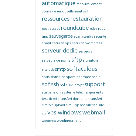
automatique
renouvellement
domaine
renouvellement ssl
ressources
restauration
roundcube
root access
ruby
ruby
sauvegarde
app
scan
securite
securite
email
securite vps
securite wordpress
serveur dedie
serveurs
sftp
serveurs de noms
signature
softaculous
smtp
sitelock
sous-domaine
spam
spamassassin
spf
ssh
support
ssl
suivi projet
suspension
systeme
telechargements
test
ticket
transfert domaine
transfert
site
txt
upload site
urgence
vitesse site
vps windows
webmail
vps
wordpress lent
wordpress