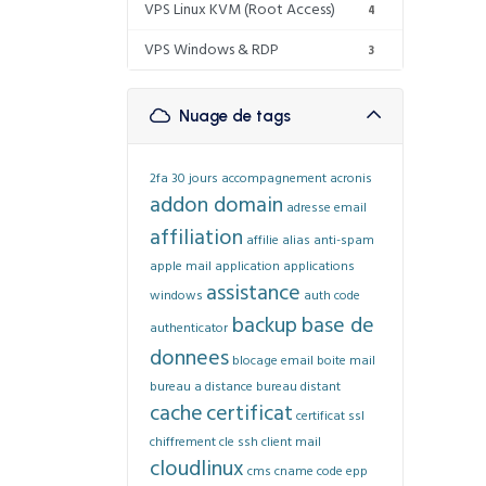
VPS Linux KVM (Root Access)
4
VPS Windows & RDP
3
Nuage de tags
2fa
30 jours
accompagnement
acronis
addon domain
adresse email
affiliation
affilie
alias
anti-spam
apple mail
application
applications
assistance
windows
auth code
backup
base de
authenticator
donnees
blocage email
boite mail
bureau a distance
bureau distant
cache
certificat
certificat ssl
chiffrement
cle ssh
client mail
cloudlinux
cms
cname
code epp