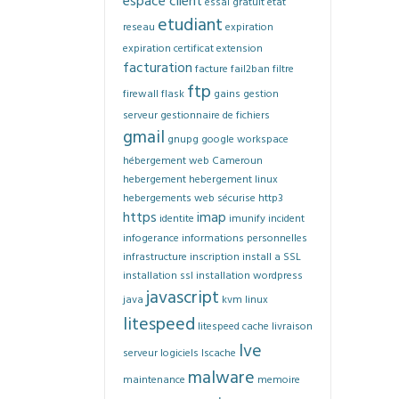
espace client
essai gratuit
etat
etudiant
reseau
expiration
expiration certificat
extension
facturation
facture
fail2ban
filtre
ftp
firewall
flask
gains
gestion
serveur
gestionnaire de fichiers
gmail
gnupg
google workspace
hébergement web Cameroun
hebergement
hebergement linux
hebergements web sécurise
http3
https
imap
identite
imunify
incident
infogerance
informations personnelles
infrastructure
inscription
install a SSL
installation ssl
installation wordpress
javascript
java
kvm
linux
litespeed
litespeed cache
livraison
lve
serveur
logiciels
lscache
malware
maintenance
memoire