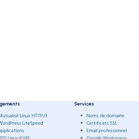
gements
Services
Mutualisé Linux HTTP/3
Noms de domaine
WordPress LiteSpeed
Certificats SSL
Applications
Email professionnel
VPS Linux KVM
Google Workspace