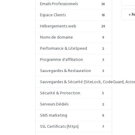
Emails Professionnels
26
« R
Espace Clients
18
Hébergements web
29
Noms de domaine
9
Performance & LiteSpeed
2
Programme d'affiliation
3
Sauvegardes & Restauration
3
Sauvegardes & Sécurité (SiteLock, CodeGuard, Acron
Sécurité & Protection
5
Serveurs Dédiés
2
SMS marketing
0
SSL Certificats (https)
7