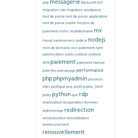
messagerie
php
Microsoft IIS7
migration site
migration wordpress
mot de passe
mot de passe application
mot de passe oublie
moyens de
mx
paiement
mstsc
multidomaine
nodejs
mysql
nameservers
node js
nom de domaine
non-paiement
npm
optimisation
outils
outlook
outlook
paiement
2016
paiement facture
performance
pare-feu
parrainage
php
phpmyadmin
plusieurs
sites
politique
pop
profil
public_html
python
rdp
putty
quic
reactivation
recuperation donnees
redirection
redemarrage
reinitialisation
reinstallation
remboursement
renouvellement