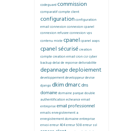
commission
codeguard
comparatif
compte client
configuration
configuration
email
connexion
connexion cpanel
connexion refusee
connexion vps
cpanel
contenu mixte
cpanel aaps
cpanel sécurisé
creation
compte
creation email
cron
csr
cyber
backup
delai de reponse
delivrabilite
depannage
deploiement
developpement
developpeur
devise
dkim
dmarc
dns
django
domaine
domaine parque
double
authentification
echeance
email
email professionnel
entreprise
emails
enregistrement a
enregistrement domaine
entreprise
envoi
erreur 404
erreur 508
erreur ssl