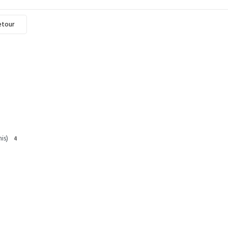
etour
is)
4