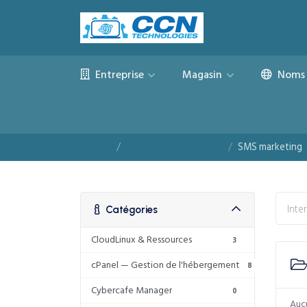
Entreprise
Magasin
Noms 
Accueil
Base de connaissances
SMS marketing
Catégories
CloudLinux & Ressources
3
cPanel — Gestion de l'hébergement
8
Cybercafe Manager
0
Aucu