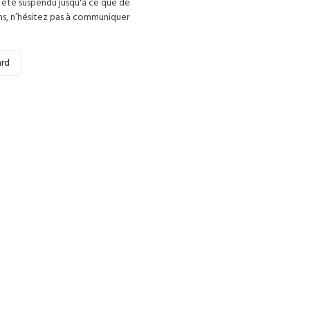
c été suspendu jusqu'à ce que de
ns, n’hésitez pas à communiquer
ard